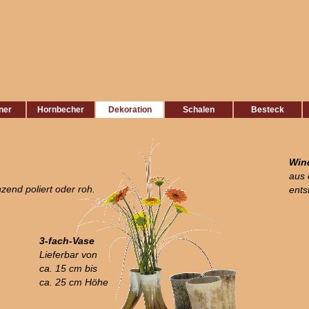
ner
Hornbecher
Dekoration
Schalen
Besteck
Wind
aus 
nzend poliert oder roh.
ents
3-fach-Vase
Lieferbar von
ca. 15 cm bis
ca. 25 cm Höhe