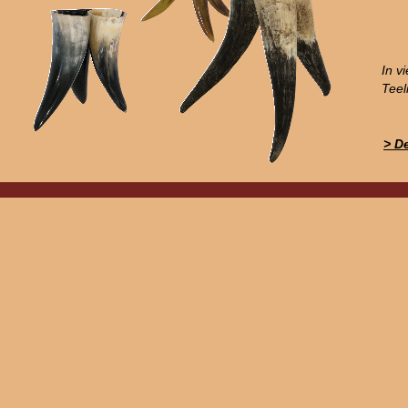
In v
Teel
> D