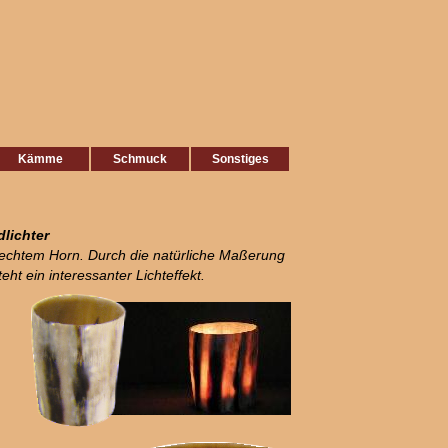
Kämme
Schmuck
Sonstiges
lichter
echtem Horn. Durch die natürliche Maßerung
teht ein interessanter Lichteffekt.